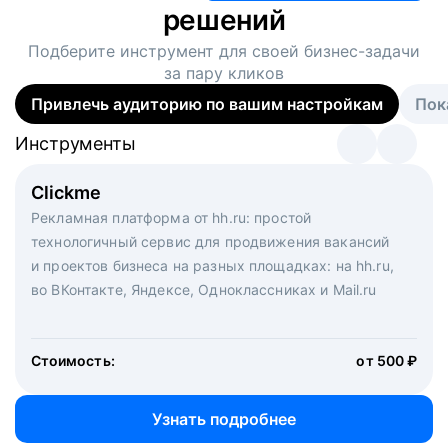
решений
Подберите инструмент для своей
бизнес-задачи
за пару кликов
Привлечь аудиторию по вашим настройкам
Пок
Инструменты
Инструменты
Инструменты
Виртуальный рекрутер
Clickme
Вакансия дня
Массовый подбор под ключ. Решите, сколько
Рекламная платформа от hh.ru: простой
Рекламный формат для вакансий на главной странице
кандидатов и когда вам нужно, и за дело возьмутся
технологичный сервис для продвижения вакансий
hh.ru. Увеличивает количество откликов
маркетологи, рекрутеры и проектные менеджеры
и проектов бизнеса на разных площадках: на hh.ru,
hh.ru с целым набором digital-инструментов
во ВКонтакте, Яндексе, Одноклассниках и Mail.ru
Стоимость:
от 200 000 ₽
Узнать подробнее
Стоимость:
от 500 ₽
Узнать подробнее
Узнать подробнее