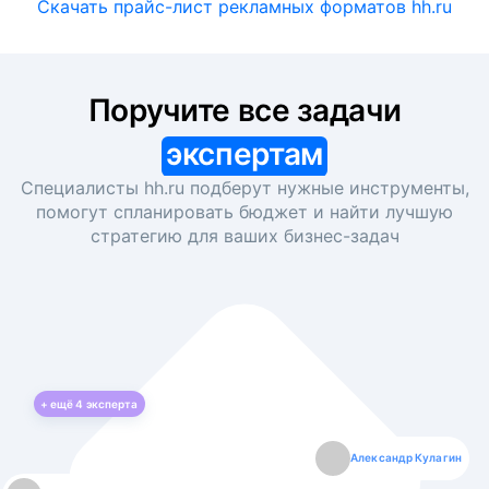
Скачать прайс-лист рекламных форматов hh.ru
Поручите все задачи
экспертам
Специалисты hh.ru подберут нужные инструменты,
помогут спланировать бюджет и найти лучшую
стратегию для ваших
бизнес-задач
+ ещё
4
эксперта
Екатерина Лазаренко
Александр Кулагин
Даниил Макаров
Борис Кашко
Юлия Изоитко