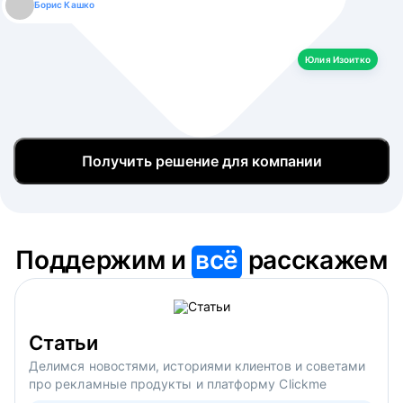
Борис Кашко
Юлия Изоитко
Александр Кулагин
Даниил Макаров
Екатерина Лазаренко
Юлия Изоитко
Получить решение для компании
Поддержим и
всё
расскажем
Статьи
Делимся новостями, историями клиентов и советами
про рекламные продукты и платформу Clickme