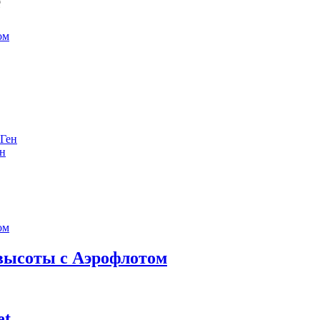
е
ен
 высоты с Аэрофлотом
et