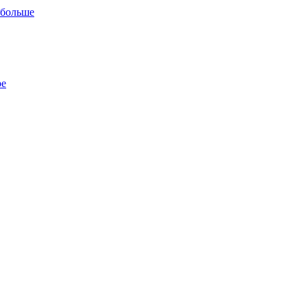
 больше
ре