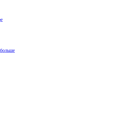
ре
 больше