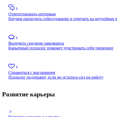
Отрепетировать интервью
Научим проходить собеседование и отвечать на неудобные
Вылечить синдром самозванца
Карьерный психолог поможет чувствовать себя увереннее
Справиться с выгоранием
Психолог поддержит, если не осталось сил на работу
Развитие карьеры
Развитие навыков и карьеры